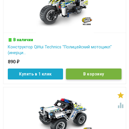
В наличии
Конструктор QiHui Technics "Полицейский мотоцикл"
(инерци...
890
₽
Купить в 1 клик

