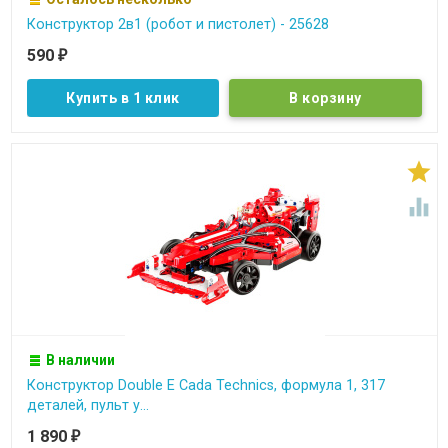
Конструктор 2в1 (робот и пистолет) - 25628
590
₽
Купить в 1 клик


В наличии
Конструктор Double E Cada Technics, формула 1, 317
деталей, пульт у...
1 890
₽