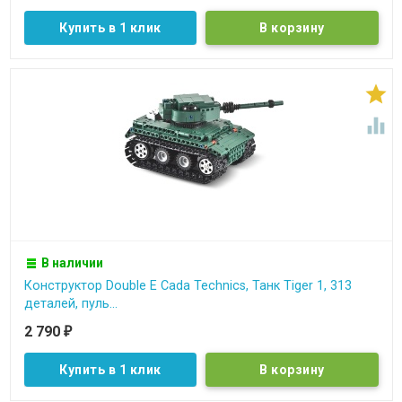
Купить в 1 клик


В наличии
Конструктор Double E Cada Technics, Танк Tiger 1, 313
деталей, пуль...
2 790
₽
Купить в 1 клик