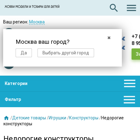

search
Ваш регион:
Москва
Оплата
при получении
+7 
✖
Москва ваш город?
8 9
Доставка
в день заказа
Да
Выбрать другой город
З
Звезды
нас выбирают

Категории

Фильтр

/
Детские товары
/
Игрушки
/
Конструкторы
/
Недорогие
конструкторы
Недорогие конструкторы