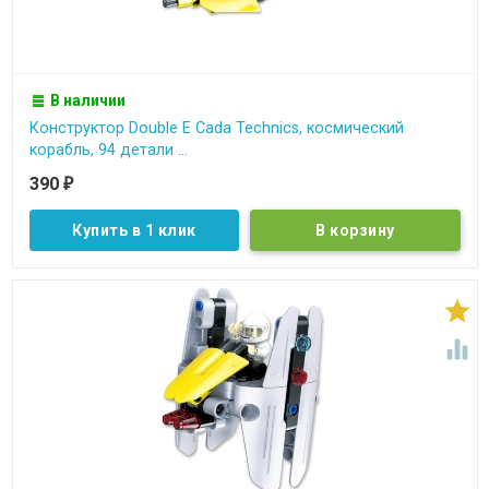
В наличии
Конструктор Double E Cada Technics, космический
корабль, 94 детали ...
390
₽
Купить в 1 клик

