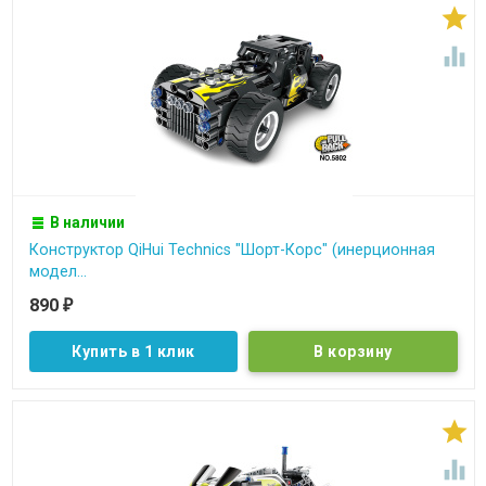


В наличии
Конструктор QiHui Technics "Шорт-Корс" (инерционная
модел...
890
₽
Купить в 1 клик

