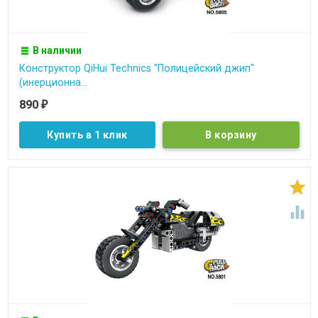
В наличии
Конструктор QiHui Technics "Полицейский джип"
(инерционна...
890
₽
Купить в 1 клик

