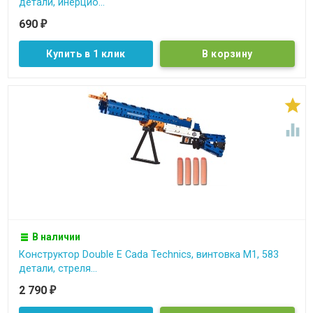
детали, инерцио...
690
₽
Купить в 1 клик


В наличии
Конструктор Double E Cada Technics, винтовка М1, 583
детали, стреля...
2 790
₽