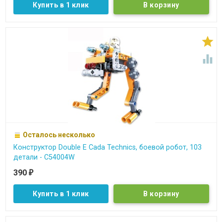
Купить в 1 клик


Осталось несколько
Конструктор Double E Cada Technics, боевой робот, 103
детали - C54004W
390
₽
Купить в 1 клик