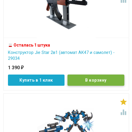
Осталась 1 штука
Конструктор Jie Star 2в1 (автомат АК47 и самолет) -
29034
1 390
₽
Купить в 1 клик

