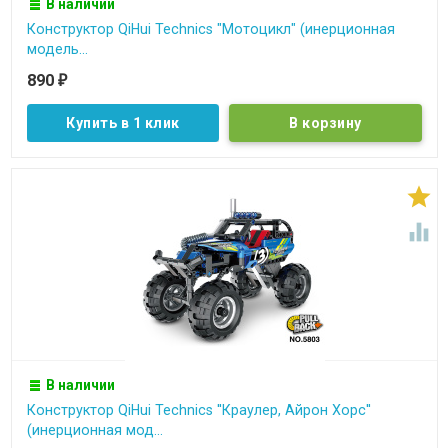
В наличии
Конструктор QiHui Technics "Мотоцикл" (инерционная
модель...
890
₽
Купить в 1 клик


В наличии
Конструктор QiHui Technics ''Краулер, Айрон Хорс''
(инерционная мод...