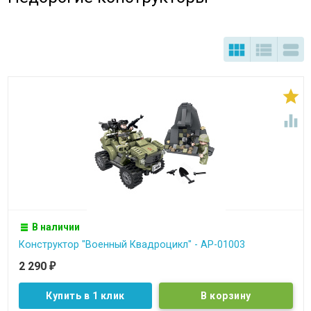





В наличии
Конструктор "Военный Квадроцикл" - АР-01003
2 290
₽
Купить в 1 клик