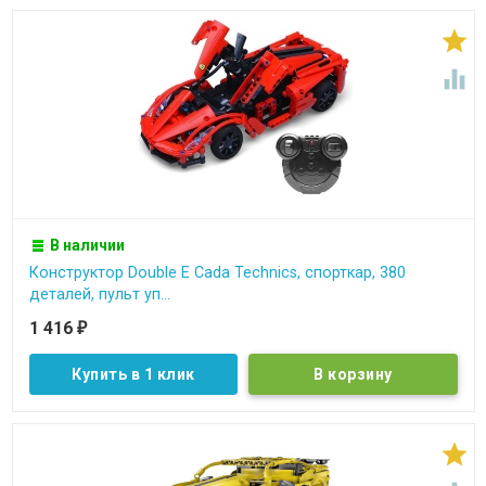


В наличии
Конструктор Double E Cada Technics, спорткар, 380
деталей, пульт уп...
1 416
₽
Купить в 1 клик
