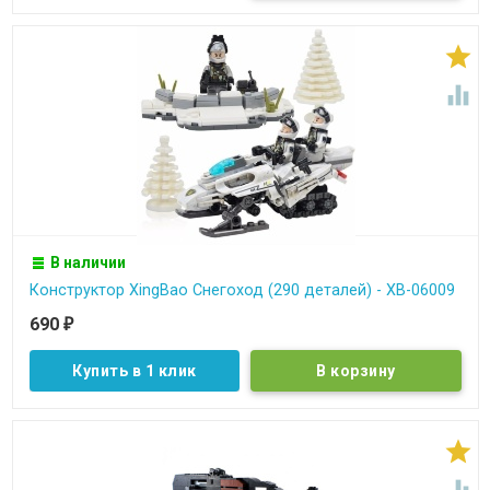


В наличии
Конструктор XingBao Снегоход (290 деталей) - XB-06009
690
₽
Купить в 1 клик

