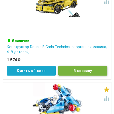

В наличии
Конструктор Double E Cada Technics, спортивная машина,
419 деталей,...
1 574
₽
Купить в 1 клик

