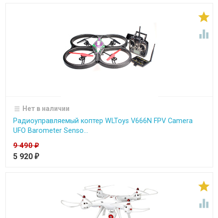


Нет в наличии
Радиоуправляемый коптер WLToys V666N FPV Camera
UFO Barometer Senso...
9 490
₽
5 920
₽

