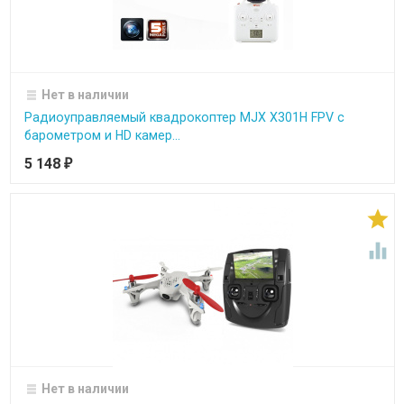
Нет в наличии
Радиоуправляемый квадрокоптер MJX X301H FPV с
барометром и HD камер...
5 148
₽


Нет в наличии