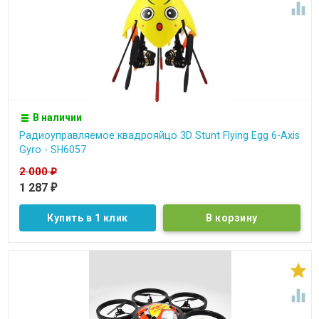

В наличии
Радиоуправляемое квадрояйцо 3D Stunt Flying Egg 6-Axis
Gyro - SH6057
2 000
₽
1 287
₽
Купить в 1 клик

