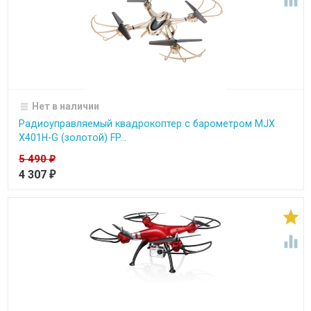
Нет в наличии
Радиоуправляемый квадрокоптер с барометром MJX
X401H-G (золотой) FP...
5 490
₽
4 307
₽

