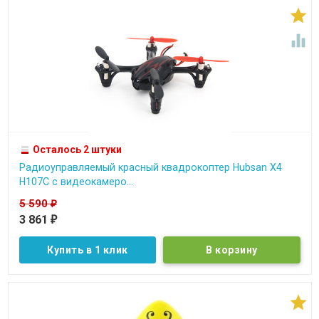


Осталось 2 штуки
Радиоуправляемый красный квадрокоптер Hubsan X4
H107C c видеокамеро...
5 590
₽
3 861
₽
Купить в 1 клик
