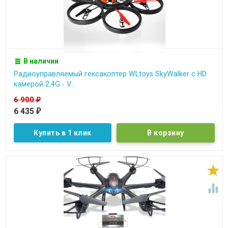
В наличии
Радиоуправляемый гексакоптер WLtoys SkyWalker с HD
камерой 2.4G - V...
6 900
₽
6 435
₽
Купить в 1 клик

