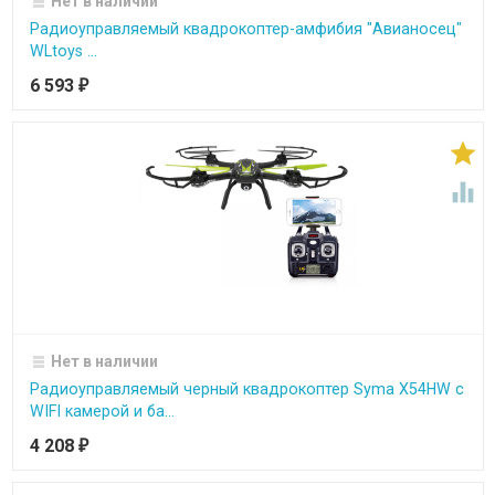
Нет в наличии
Радиоуправляемый квадрокоптер-амфибия "Авианосец"
WLtoys ...
6 593
₽


Нет в наличии
Радиоуправляемый черный квадрокоптер Syma X54HW с
WIFI камерой и ба...
4 208
₽