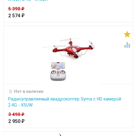
5 390
₽
2 574
₽


Нет в наличии
Радиоуправляемый квадрокоптер Syma с HD камерой
2.4G - X5UW
3 490
₽
2 950
₽