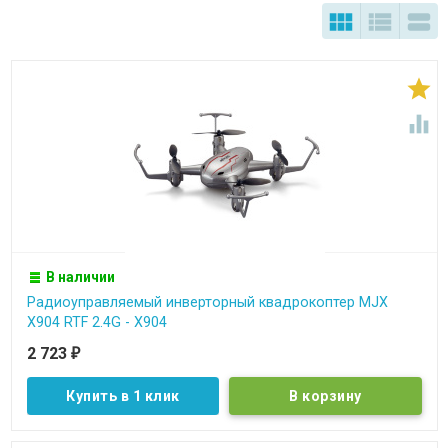





В наличии
Радиоуправляемый инверторный квадрокоптер MJX
X904 RTF 2.4G - X904
2 723
₽
Купить в 1 клик