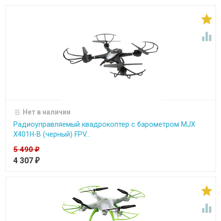


Нет в наличии
Радиоуправляемый квадрокоптер с барометром MJX
X401H-B (черный) FPV...
5 490
₽
4 307
₽

