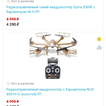
Нет в наличии
Радиоуправляемый синий квадрокоптер Syma X5HW с
барометром Wi-Fi FP...
4 990
₽
4 390
₽


Нет в наличии
Радиоуправляемый квадрокоптер с барометром MJX
X601H-G (золотой) FP...
4 990
₽