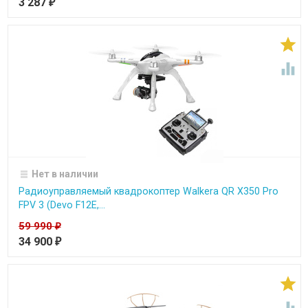
3 287
₽


Нет в наличии
Радиоуправляемый квадрокоптер Walkera QR X350 Pro
FPV 3 (Devo F12E,...
59 990
₽
34 900
₽

