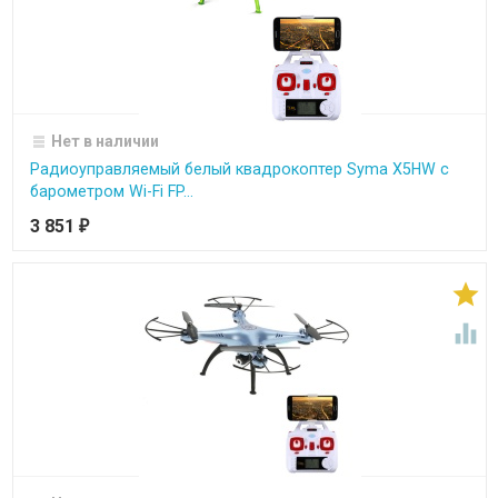
Нет в наличии
Радиоуправляемый белый квадрокоптер Syma X5HW с
барометром Wi-Fi FP...
3 851
₽

