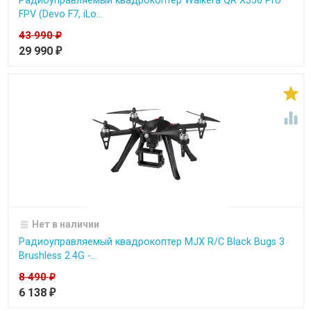
Радиоуправляемый квадрокоптер Walkera QR X350 Pro
FPV (Devo F7, iLo...
43 990
₽
29 990
₽


Нет в наличии
Радиоуправляемый квадрокоптер MJX R/C Black Bugs 3
Brushless 2.4G -...
8 490
₽
6 138
₽