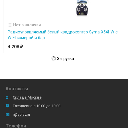
Нет в наличии
Радиоуправляемый белый квадрокоптер Syma X54HW с
WIFI камерой и бар...
4 208
₽
Загрузка...
Контакты
Склад в Москве
Ежедневно с 10.00 до 19.00
r@solav.ru
Телефон