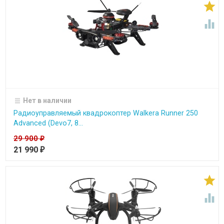


Нет в наличии
Радиоуправляемый квадрокоптер Walkera Runner 250
Advanced (Devo7, 8...
29 900
₽
21 990
₽

