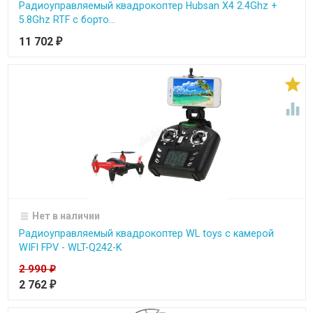
Радиоуправляемый квадрокоптер Hubsan X4 2.4Ghz +
5.8Ghz RTF с борто...
11 702
₽


Нет в наличии
Радиоуправляемый квадрокоптер WL toys с камерой
WIFI FPV - WLT-Q242-K
2 990
₽
2 762
₽