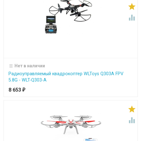


Нет в наличии
Радиоуправляемый квадрокоптер WLToys Q303A FPV
5.8G - WLT-Q303-A
8 653
₽

