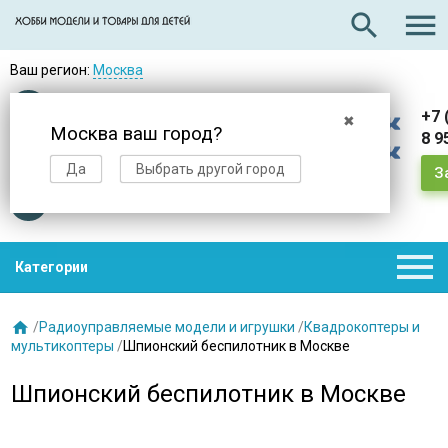

search
Ваш регион:
Москва
Оплата
при получении
+7 
✖
Москва ваш город?
8 9
Доставка
в день заказа
Да
Выбрать другой город
З
Звезды
нас выбирают

Категории

/
Радиоуправляемые модели и игрушки
/
Квадрокоптеры и
мультикоптеры
/
Шпионский беспилотник в Москве
Шпионский беспилотник в Москве