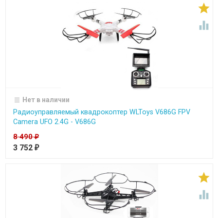


Нет в наличии
Радиоуправляемый квадрокоптер WLToys V686G FPV
Camera UFO 2.4G - V686G
8 490
₽
3 752
₽

