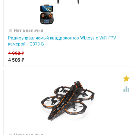
Нет в наличии
Радиоуправляемый квадрокоптер WLtoys c WiFi FPV
камерой - Q373-B
4 990
₽
4 505
₽

