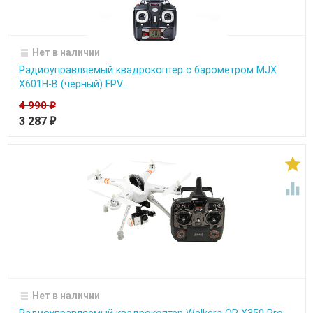
Нет в наличии
Радиоуправляемый квадрокоптер с барометром MJX
X601H-B (черный) FPV...
4 990
₽
3 287
₽


Нет в наличии