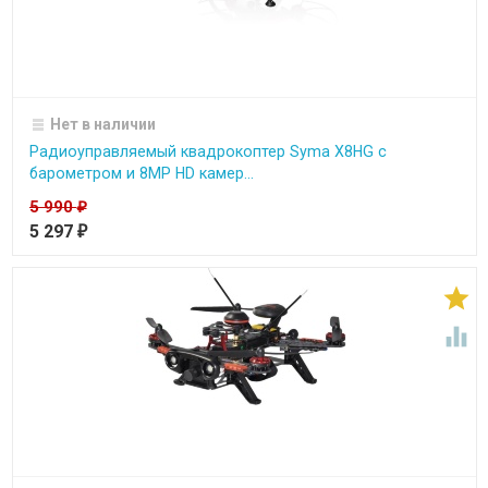
Нет в наличии
Радиоуправляемый квадрокоптер Syma X8HG с
барометром и 8MP HD камер...
5 990
₽
5 297
₽

