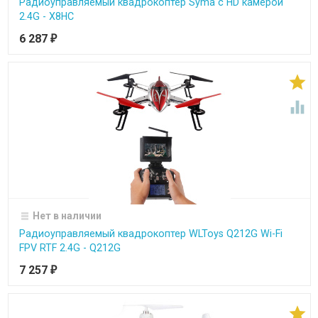
Радиоуправляемый квадрокоптер Syma с HD камерой
2.4G - X8HC
6 287
₽


Нет в наличии
Радиоуправляемый квадрокоптер WLToys Q212G Wi-Fi
FPV RTF 2.4G - Q212G
7 257
₽
