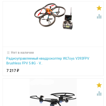


Нет в наличии
Радиоуправляемый квадрокоптер WLToys V393FPV
Brushless FPV 5.8G - V...
7 217
₽

