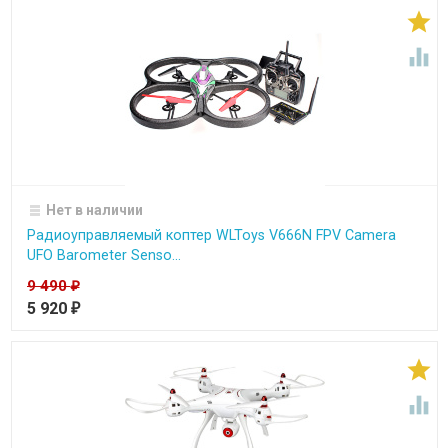


Нет в наличии
Радиоуправляемый коптер WLToys V666N FPV Camera
UFO Barometer Senso...
9 490
₽
5 920
₽

