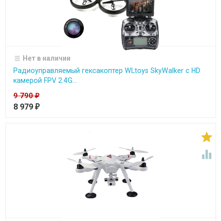
Нет в наличии
Радиоуправляемый гексакоптер WLtoys SkyWalker с HD
камерой FPV 2.4G...
9 790
₽
8 979
₽

