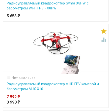
Радиоуправляемый квадрокоптер Syma X8HW с
барометром Wi-Fi FPV - X8HW
5 653
₽


Нет в наличии
Радиоуправляемый квадрокоптер с HD FPV камерой и
барометром MJX X10...
7 990
₽
3 990
₽