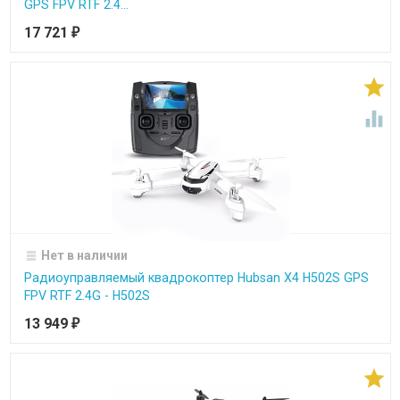
GPS FPV RTF 2.4...
17 721
₽


Нет в наличии
Радиоуправляемый квадрокоптер Hubsan X4 H502S GPS
FPV RTF 2.4G - H502S
13 949
₽
