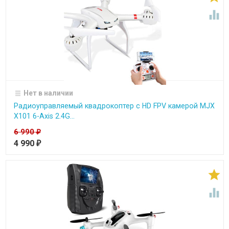

Нет в наличии
Радиоуправляемый квадрокоптер c HD FPV камерой MJX
X101 6-Axis 2.4G...
6 990
₽
4 990
₽

