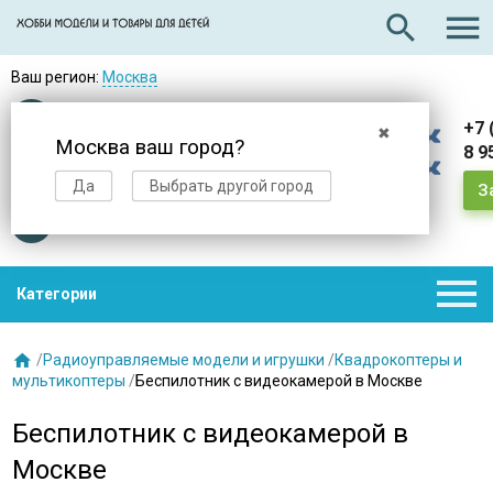

search
Ваш регион:
Москва
Оплата
при получении
+7 
✖
Москва ваш город?
8 9
Доставка
в день заказа
Да
Выбрать другой город
З
Звезды
нас выбирают

Категории

/
Радиоуправляемые модели и игрушки
/
Квадрокоптеры и
мультикоптеры
/
Беспилотник с видеокамерой в Москве
Беспилотник с видеокамерой в
Москве