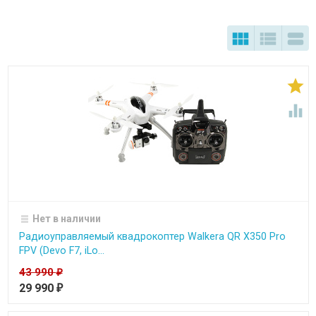





Нет в наличии
Радиоуправляемый квадрокоптер Walkera QR X350 Pro
FPV (Devo F7, iLo...
43 990
₽
29 990
₽