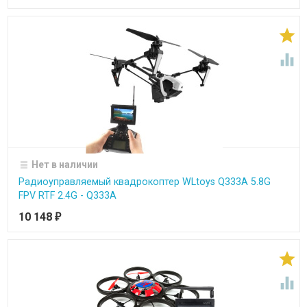


Нет в наличии
Радиоуправляемый квадрокоптер WLtoys Q333A 5.8G
FPV RTF 2.4G - Q333A
10 148
₽

