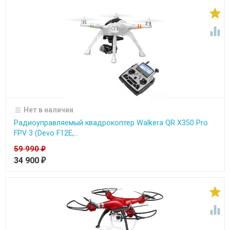


Нет в наличии
Радиоуправляемый квадрокоптер Walkera QR X350 Pro
FPV 3 (Devo F12E,...
59 990
₽
34 900
₽

