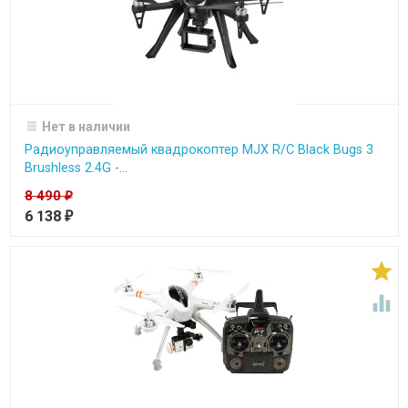
Нет в наличии
Радиоуправляемый квадрокоптер MJX R/C Black Bugs 3
Brushless 2.4G -...
8 490
₽
6 138
₽

