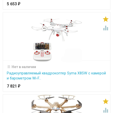
5 653
₽


Нет в наличии
Радиоуправляемый квадрокоптер Syma X8SW с камерой
и барометром Wi-F...
7 821
₽

