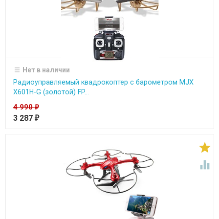
Нет в наличии
Радиоуправляемый квадрокоптер с барометром MJX
X601H-G (золотой) FP...
4 990
₽
3 287
₽

