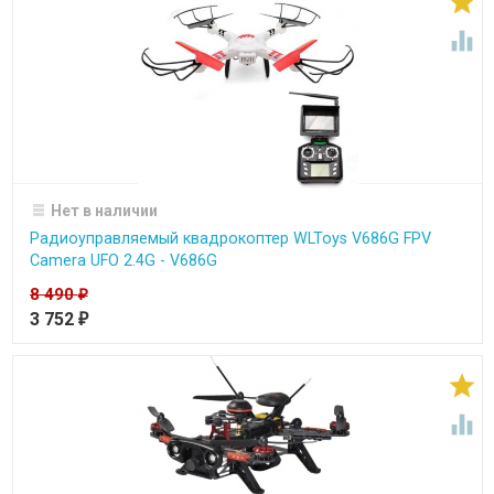


Нет в наличии
Радиоуправляемый квадрокоптер WLToys V686G FPV
Camera UFO 2.4G - V686G
8 490
₽
3 752
₽

