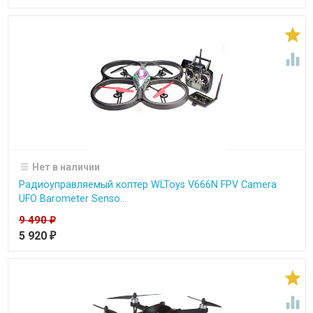


Нет в наличии
Радиоуправляемый коптер WLToys V666N FPV Camera
UFO Barometer Senso...
9 490
₽
5 920
₽

