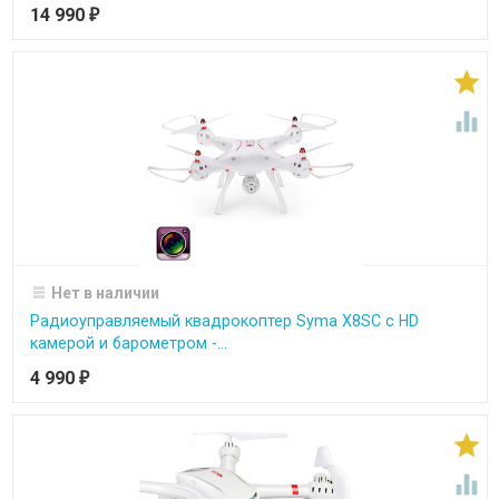
14 990
₽


Нет в наличии
Радиоуправляемый квадрокоптер Syma X8SC с HD
камерой и барометром -...
4 990
₽

