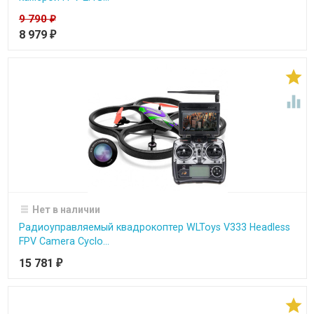
9 790
₽
8 979
₽


Нет в наличии
Радиоуправляемый квадрокоптер WLToys V333 Headless
FPV Camera Cyclo...
15 781
₽
