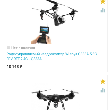


Нет в наличии
Радиоуправляемый квадрокоптер WLtoys Q333A 5.8G
FPV RTF 2.4G - Q333A
10 148
₽

