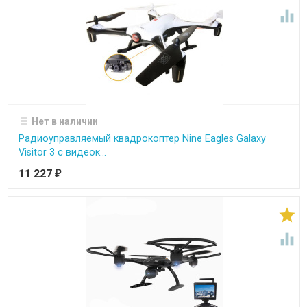

Нет в наличии
Радиоуправляемый квадрокоптер Nine Eagles Galaxy
Visitor 3 с видеок...
11 227
₽

