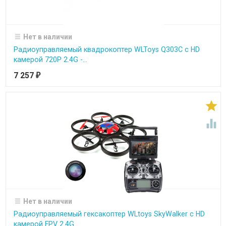
Нет в наличии
Радиоуправляемый квадрокоптер WLToys Q303C с HD
камерой 720P 2.4G -...
7 257
₽


Нет в наличии
Радиоуправляемый гексакоптер WLtoys SkyWalker с HD
камерой FPV 2.4G...