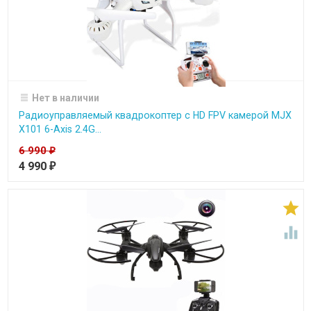
Нет в наличии
Радиоуправляемый квадрокоптер c HD FPV камерой MJX
X101 6-Axis 2.4G...
6 990
₽
4 990
₽

