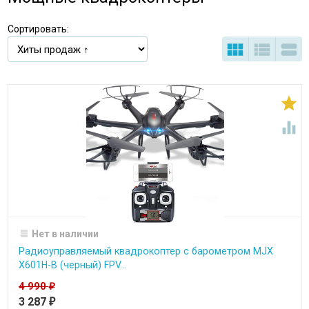
Сортировать:





Нет в наличии
Радиоуправляемый квадрокоптер с барометром MJX
X601H-B (черный) FPV...
4 990
₽
3 287
₽