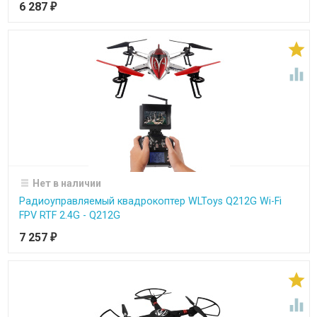
6 287
₽


Нет в наличии
Радиоуправляемый квадрокоптер WLToys Q212G Wi-Fi
FPV RTF 2.4G - Q212G
7 257
₽

