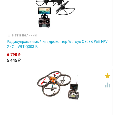
Нет в наличии
Радиоуправляемый квадрокоптер WLToys Q303B Wifi FPV
2.4G - WLT-Q303-B
6 790
₽
5 445
₽

