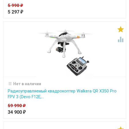
5 990
₽
5 297
₽


Нет в наличии
Радиоуправляемый квадрокоптер Walkera QR X350 Pro
FPV 3 (Devo F12E,...
59 990
₽
34 900
₽