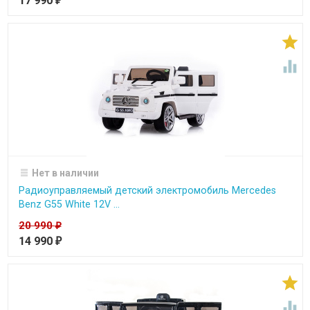
17 990
₽


Нет в наличии
Радиоуправляемый детский электромобиль Mercedes
Benz G55 White 12V ...
20 990
₽
14 990
₽

