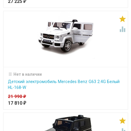
27 225
₽


Нет в наличии
Детский электромобиль Mercedes Benz G63 2.4G Белый
HL-168-W
21 990
₽
17 810
₽
