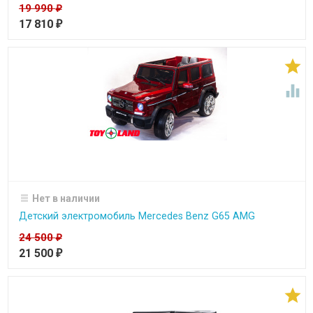
19 990
₽
17 810
₽


Нет в наличии
Детский электромобиль Mercedes Benz G65 AMG
24 500
₽
21 500
₽
