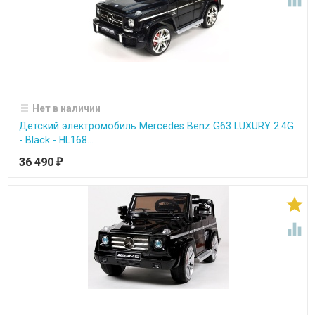

Нет в наличии
Детский электромобиль Mercedes Benz G63 LUXURY 2.4G
- Black - HL168...
36 490
₽

