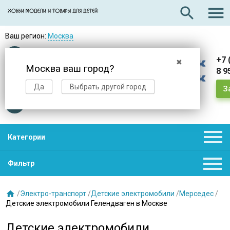

search
Ваш регион:
Москва
Оплата
при получении
+7 
✖
Москва ваш город?
8 9
Доставка
в день заказа
Да
Выбрать другой город
З
Звезды
нас выбирают

Категории

Фильтр

/
Электро-транспорт
/
Детские электромобили
/
Мерседес
/
Детские электромобили Гелендваген в Москве
Детские электромобили