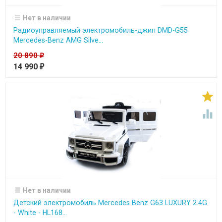
Нет в наличии
Радиоуправляемый электромобиль-джип DMD-G55
Mercedes-Benz AMG Silve...
20 890
₽
14 990
₽


Нет в наличии
Детский электромобиль Mercedes Benz G63 LUXURY 2.4G
- White - HL168...