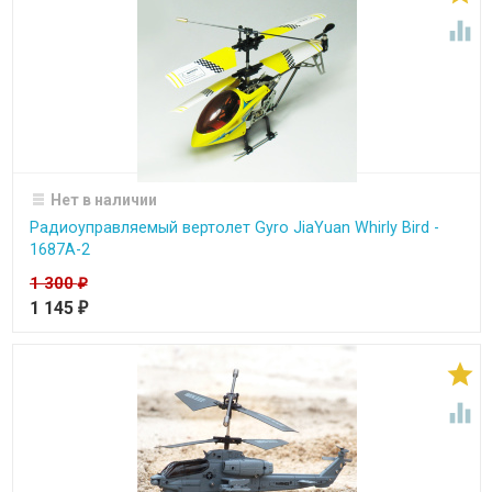

Нет в наличии
Радиоуправляемый вертолет Gyro JiaYuan Whirly Bird -
1687A-2
1 300
₽
1 145
₽

