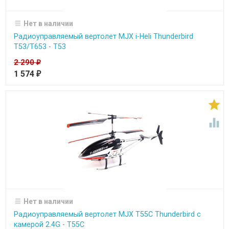
Нет в наличии
Радиоуправляемый вертолет MJX i-Heli Thunderbird
T53/T653 - T53
2 290
₽
1 574
₽


Нет в наличии
Радиоуправляемый вертолет MJX T55C Thunderbird с
камерой 2.4G - T55C