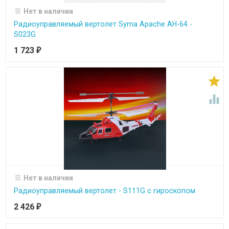
Нет в наличии
Радиоуправляемый вертолет Syma Apache AH-64 -
S023G
1 723
₽


Нет в наличии
Радиоуправляемый вертолет - S111G с гироскопом
2 426
₽