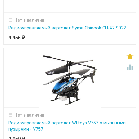
Нет в наличии
Радиоуправляемый вертолет Syma Chinook CH-47 S022
4 455
₽


Нет в наличии
Радиоуправляемый вертолет WLtoys V757 с мыльными
пузырями - V757
2 059
₽