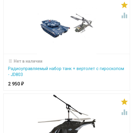


Нет в наличии
Радиоуправляемый набор танк + вертолет с гироскопом
- JD803
2 950
₽

