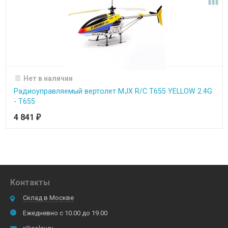

Нет в наличии
Радиоуправляемый вертолет MJX R/C T655 YELLOW 2.4G
- T655
4 841
₽
Контакты
Склад в Москве
Ежедневно с 10.00 до 19.00