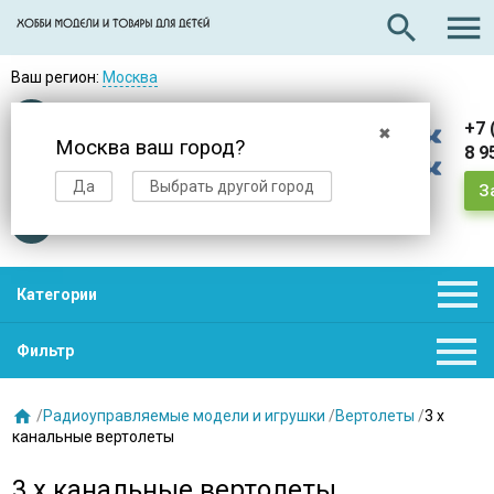

search
Ваш регион:
Москва
Оплата
при получении
+7 
✖
Москва ваш город?
8 9
Доставка
в день заказа
Да
Выбрать другой город
З
Звезды
нас выбирают

Категории

Фильтр

/
Радиоуправляемые модели и игрушки
/
Вертолеты
/
3 х
канальные вертолеты
3 х канальные вертолеты