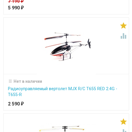
7 190
₽
5 990
₽


Нет в наличии
Радиоуправляемый вертолет MJX R/C T655 RED 2.4G -
T655-R
2 590
₽
