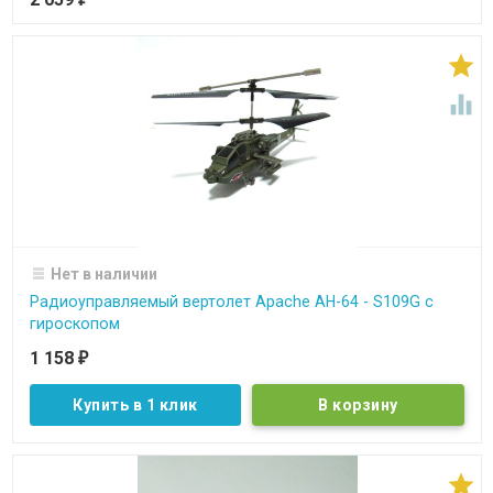


Нет в наличии
Радиоуправляемый вертолет Apache AH-64 - S109G с
гироскопом
1 158
₽
Купить в 1 клик
