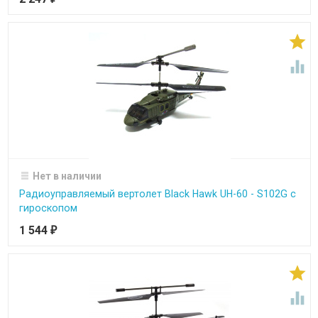


Нет в наличии
Радиоуправляемый вертолет Black Hawk UH-60 - S102G с
гироскопом
1 544
₽

