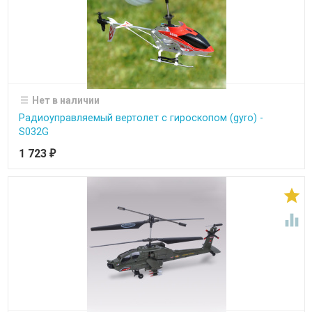
Нет в наличии
Радиоуправляемый вертолет c гироскопом (gyro) -
S032G
1 723
₽

