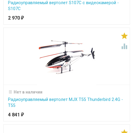
Радиоуправляемый вертолет S107C с видеокамерой -
S107C
2 970
₽


Нет в наличии
Радиоуправляемый вертолет MJX T55 Thunderbird 2.4G -
T55
4 841
₽
