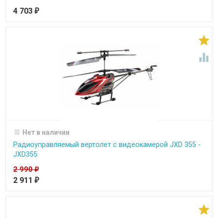
4 703
₽


Нет в наличии
Радиоуправляемый вертолет с видеокамерой JXD 355 -
JXD355
2 990
₽
2 911
₽
