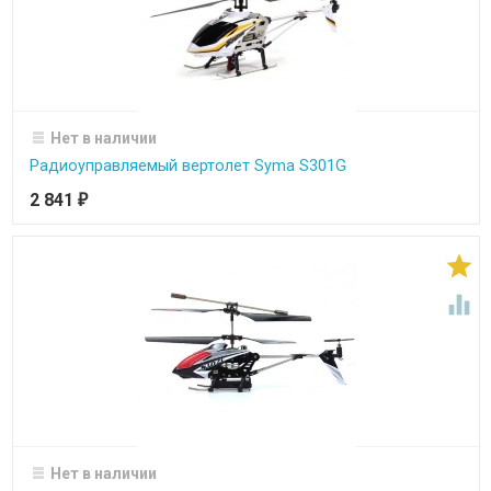
Нет в наличии
Радиоуправляемый вертолет Syma S301G
2 841
₽


Нет в наличии