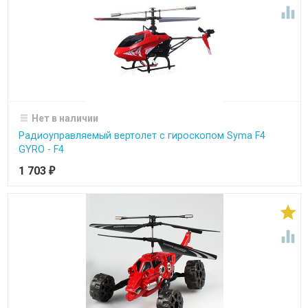

Нет в наличии
Радиоуправляемый вертолет с гироскопом Syma F4
GYRO - F4
1 703
₽

