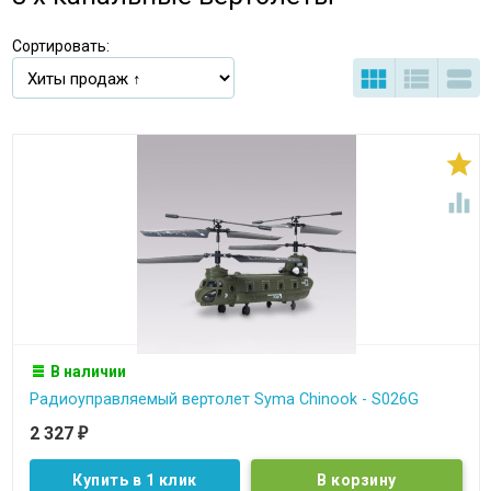
Сортировать:





В наличии
Радиоуправляемый вертолет Syma Chinook - S026G
2 327
₽
Купить в 1 клик