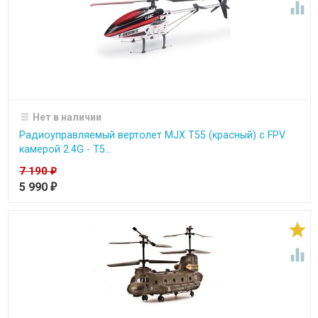

Нет в наличии
Радиоуправляемый вертолет MJX T55 (красный) c FPV
камерой 2.4G - T5...
7 190
₽
5 990
₽

