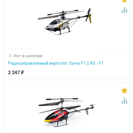

Нет в наличии
Радиоуправляемый вертолет Syma F1 2.4G - F1
2 247
₽

