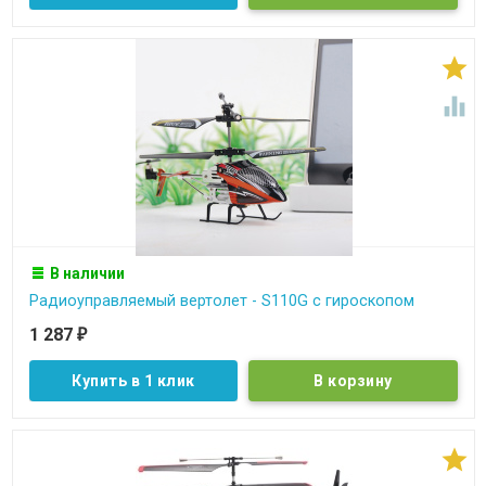


В наличии
Радиоуправляемый вертолет - S110G с гироскопом
1 287
₽
Купить в 1 клик
