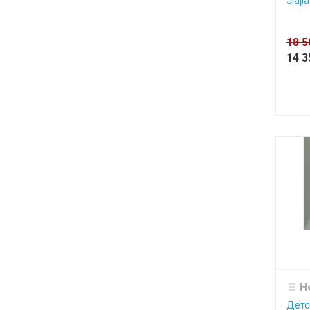
Jiaj
18 
14 
Н
Детс