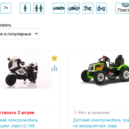
7+
Плас
овать:


сталось 2 штуки
Нет в наличии
кий электромобиль
Детский электромобиль тра
цикл Jiajia LQ-168
на аккумуляторе Jiajia