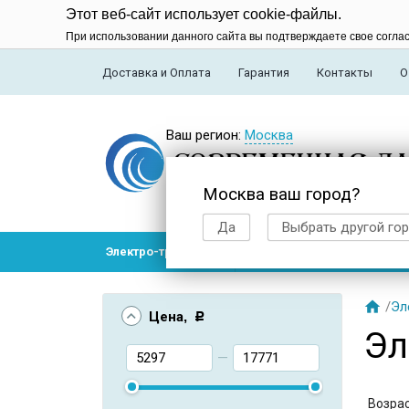
Этот веб-сайт использует cookie-файлы.
При использовании данного сайта вы подтверждаете свое согла
Доставка и Оплата
Гарантия
Контакты
О
Ваш регион:
Москва
Москва ваш город?
Да
Выбрать другой го
Электро-транспорт
Радиоуправляемые модел

/
Эл
Цена
, Р
Эл
—
Возра