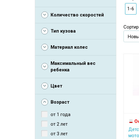
1-6
Количество скоростей
Сортир
Тип кузова
Материал колес
Максимальный вес
ребенка
Цвет
Возраст
от 1 года
О
от 2 лет
Детс
от 3 лет
мото