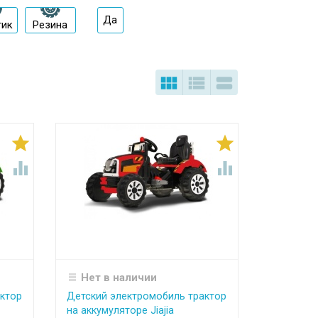
Да
тик
Резина







Нет в наличии
ктор
Детский электромобиль трактор
на аккумуляторе Jiajia