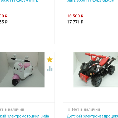
ia 8030119-2RLS-WHITE
Jiajia 8030119-2RLS-BLACK
500
18 500
₽
₽
355
17 771
₽
₽


ет в наличии
Нет в наличии
кий электромотоцикл Jiajia
Детский электроквадроцик