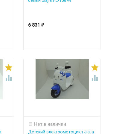
белый Jiajia HL-108-W
6 831
₽




Нет в наличии
л
Детский электромотоцикл Jiajia