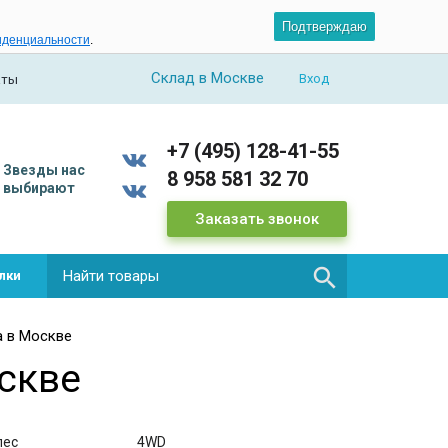
Подтверждаю
иденциальности
.
Склад в Москве
Вход
аты
+7 (495) 128-41-55
Звезды
нас
8 958 581 32 70
выбирают
Заказать звонок

лки
a в Москве
оскве
лес
4WD