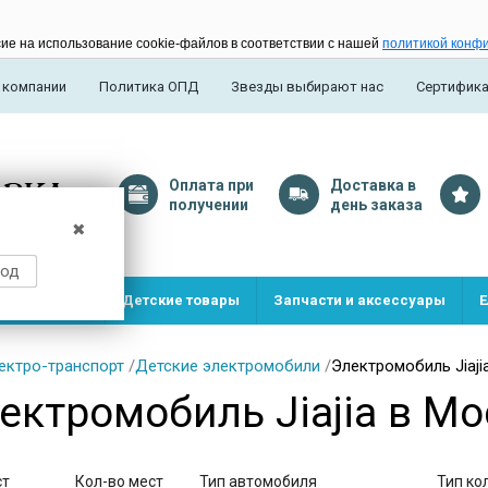
сие на использование cookie-файлов в соответствии с нашей
политикой конф
 компании
Политика ОПД
Звезды выбирают нас
Сертифик
Оплата
при
Доставка
в
получении
день заказа
✖
род
и и игрушки
Детские товары
Запчасти и аксессуары
Е
ектро-транспорт
/
Детские электромобили
/
Электромобиль Jiaji
ектромобиль Jiajia в М
ст
Кол-во мест
Тип автомобиля
Тип ко