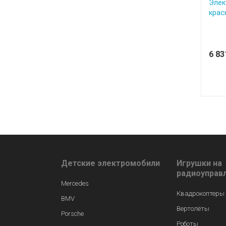
Элек
красн
6 8
Детские электромобили
Игрушки на
радиоуправ
Mercedes
Квадрокоптеры
BMV
Вертолёты
Porsche
Роботы