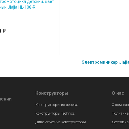
тромотоцикл детский, цвет
ый Jiajia HL-108-R
31
₽
Электроминикар Jiaji
Конструкторы
О нас
лении
Конструкторы из дерева
О компан
Конструкторы Technics
Политика
Динамические конструкторы
Доставка