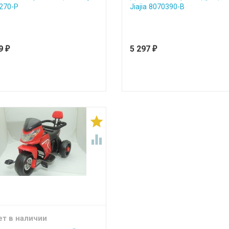
270-P
Jiajia 8070390-B
79
5 297
₽
₽


ет в наличии