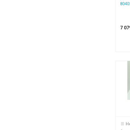
8040
7 0
Н