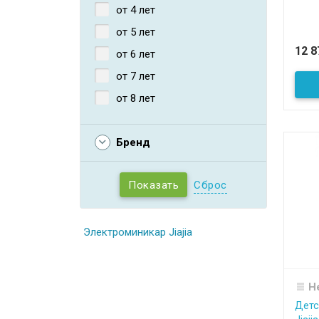
от 4 лет
от 5 лет
12 
от 6 лет
от 7 лет
от 8 лет
Бренд
Сброс
Электроминикар Jiajia
Н
Детс