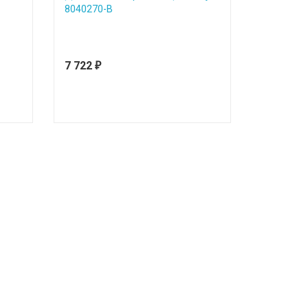
8040270-B
7 722
₽