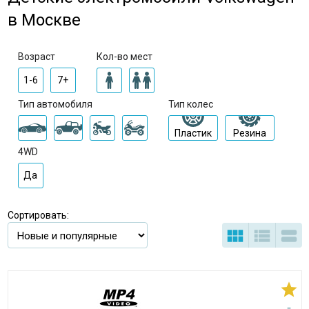
в Москве
Возраст
Кол-во мест
1-6
7+
Тип автомобиля
Тип колес
Пластик
Резина
4WD
Да
Сортировать:



