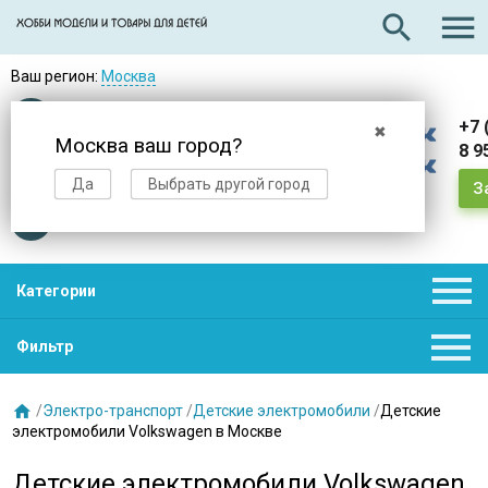

search
Ваш регион:
Москва
Оплата
при получении
+7 
✖
Москва ваш город?
8 9
Доставка
в день заказа
Да
Выбрать другой город
З
Звезды
нас выбирают

Категории

Фильтр

/
Электро-транспорт
/
Детские электромобили
/
Детские
электромобили Volkswagen в Москве
Детские электромобили Volkswagen