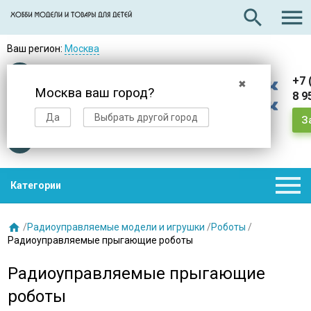

search
Ваш регион:
Москва
Оплата
при получении
+7 
✖
Москва ваш город?
8 9
Доставка
в день заказа
Да
Выбрать другой город
З
Звезды
нас выбирают

Категории

/
Радиоуправляемые модели и игрушки
/
Роботы
/
Радиоуправляемые прыгающие роботы
Радиоуправляемые прыгающие
роботы