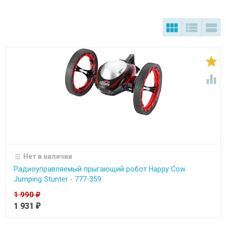





Нет в наличии
Радиоуправляемый прыгающий робот Happy Cow
Jumping Stunter - 777-359
1 990
₽
1 931
₽