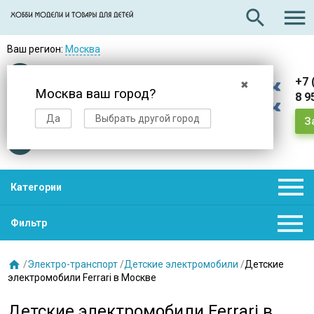

search
Ваш регион:
Москва
Оплата
при получении
+7 
✖
Москва ваш город?
8 9
Доставка
в день заказа
Да
Выбрать другой город
З
Звезды
нас выбирают

Категории

Фильтр

/
Электро-транспорт
/
Детские электромобили
/
Детские
электромобили Ferrari в Москве
Детские электромобили Ferrari в