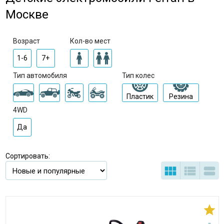
Москве
Возраст
Кол-во мест
1-6
7+
Тип автомобиля
Тип колес
Пластик
Резина
4WD
Да
Сортировать:



