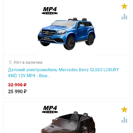


Нет в наличии
Детский электромобиль Mercedes Benz GLS63 LUXURY
4WD 12V MP4 - Blue...
32 990
₽
25 990
₽

