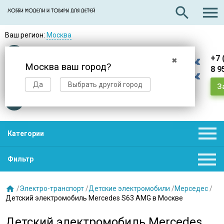

search
Ваш регион:
Москва
Оплата
при получении
+7 
✖
Москва ваш город?
8 9
Доставка
в день заказа
Да
Выбрать другой город
З
Звезды
нас выбирают

Категории

Фильтр

/
Электро-транспорт
/
Детские электромобили
/
Мерседес
/
Детский электромобиль Mercedes S63 AMG в Москве
Детский электромобиль Mercedes