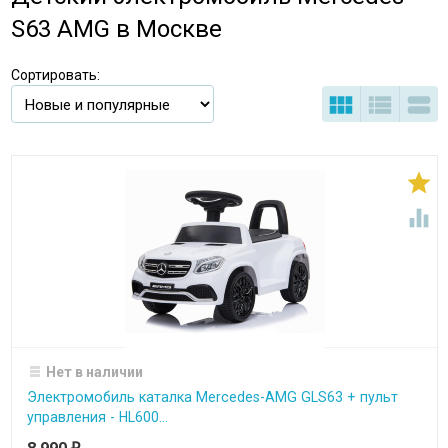
S63 AMG в Москве
Сортировать:





Нет в наличии
Электромобиль каталка Mercedes-AMG GLS63 + пульт
управления - HL600...