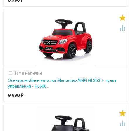
8 990
₽


Нет в наличии
Электромобиль каталка Mercedes-AMG GLS63 + пульт
управления - HL600...
9 990
₽

