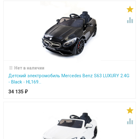


Нет в наличии
Детский электромобиль Mercedes Benz S63 LUXURY 2.4G
- Black - HL169...
34 135
₽

