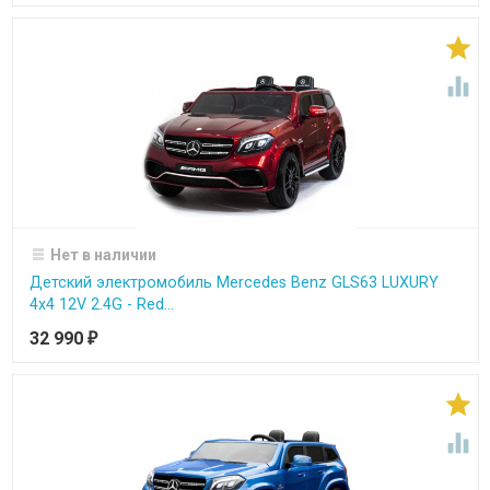


Нет в наличии
Детский электромобиль Mercedes Benz GLS63 LUXURY
4x4 12V 2.4G - Red...
32 990
₽

