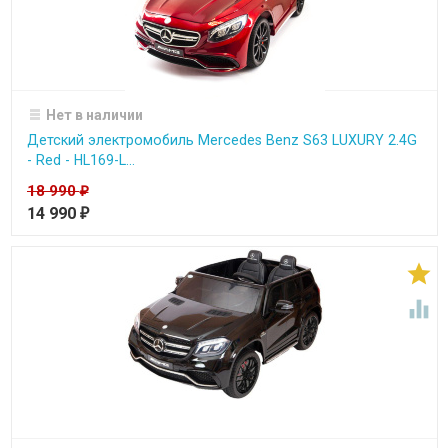
Нет в наличии
Детский электромобиль Mercedes Benz S63 LUXURY 2.4G
- Red - HL169-L...
18 990
₽
14 990
₽

