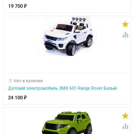
19 700
₽


Нет в наличии
Детский электромобиль XMX 601 Range Rover Белый
24 100
₽

