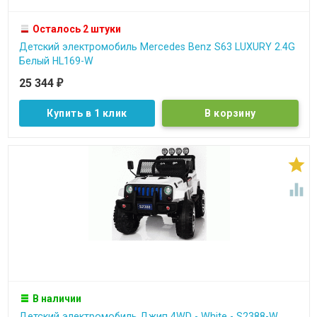
Осталось 2 штуки
Детский электромобиль Mercedes Benz S63 LUXURY 2.4G
Белый HL169-W
25 344
₽
Купить в 1 клик


В наличии
Детский электромобиль Джип 4WD - White - S2388-W