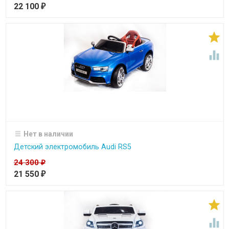
22 100
₽


Нет в наличии
Детский электромобиль Audi RS5
24 300
₽
21 550
₽

