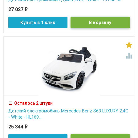
27 027
₽
Купить в 1 клик


Осталось 2 штуки
Детский электромобиль Mercedes Benz S63 LUXURY 2.4G
- White - HL169...
25 344
₽