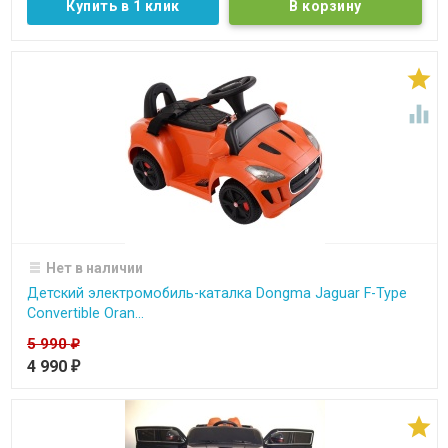
Купить в 1 клик


Нет в наличии
Детский электромобиль-каталка Dongma Jaguar F-Type
Convertible Oran...
5 990
₽
4 990
₽
