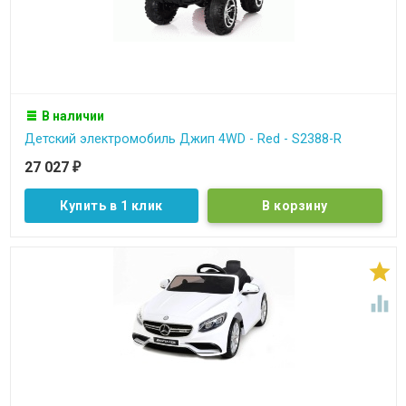
В наличии
Детский электромобиль Джип 4WD - Red - S2388-R
27 027
₽
Купить в 1 клик

