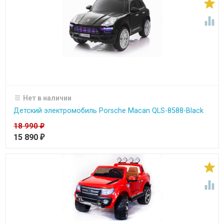


Нет в наличии
Детский электромобиль Porsche Macan QLS-8588-Black
18 990
₽
15 890
₽

