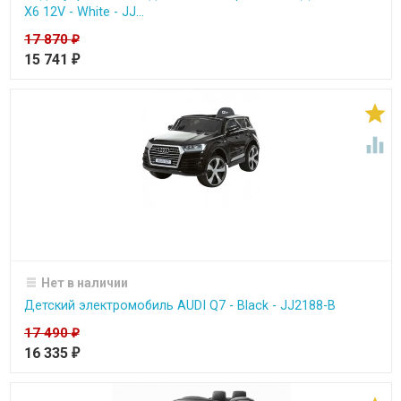
X6 12V - White - JJ...
17 870
₽
15 741
₽


Нет в наличии
Детский электромобиль AUDI Q7 - Black - JJ2188-B
17 490
₽
16 335
₽