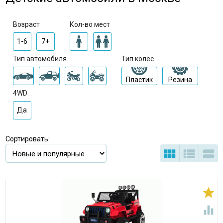
Возраст
Кол-во мест
1-6
7+
Тип автомобиля
Тип колес
Пластик
Резина
4WD
Да
Сортировать:




