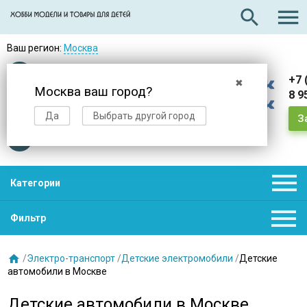

search
Ваш регион:
Москва
Оплата
при получении
+7 
✖
Москва ваш город?
8 9
Доставка
в день заказа
Да
Выбрать другой город
З
Звезды
нас выбирают

Категории

Фильтр

/
Электро-транспорт
/
Детские электромобили
/
Детские
автомобили в Москве
Детские автомобили в Москве