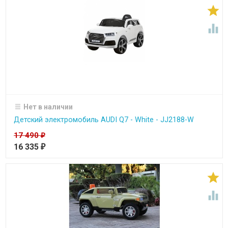


Нет в наличии
Детский электромобиль AUDI Q7 - White - JJ2188-W
17 490
₽
16 335
₽

