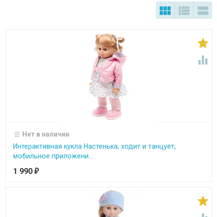





Нет в наличии
Интерактивная кукла Настенька, ходит и танцует,
мобильное приложени...
1 990
₽
