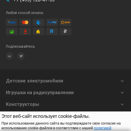
Любой способ оплаты
Подписывайтесь
Детские электромобили

Игрушки на радиоуправлении

Конструкторы

О нас

Этот веб-сайт использует cookie-файлы.
При использовании данного сайта вы подтверждаете свое согласие на
использование cookie-файлов в соответствии с нашей
политикой