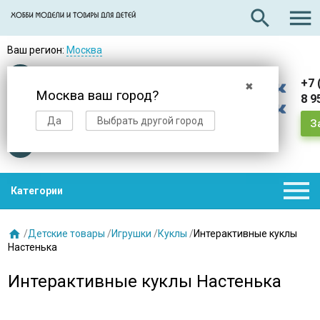

search
Ваш регион:
Москва
Оплата
при получении
+7 
✖
Москва ваш город?
8 9
Доставка
в день заказа
Да
Выбрать другой город
З
Звезды
нас выбирают

Категории

/
Детские товары
/
Игрушки
/
Куклы
/
Интерактивные куклы
Настенька
Интерактивные куклы Настенька