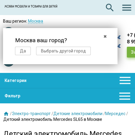

search
Ваш регион:
Москва
Оплата
при получении
+7 
✖
Москва ваш город?
8 9
Доставка
в день заказа
Да
Выбрать другой город
З
Звезды
нас выбирают

Категории

Фильтр

/
Электро-транспорт
/
Детские электромобили
/
Мерседес
/
Детский электромобиль Mercedes SL65 в Москве
Детский электромобиль Mercedes