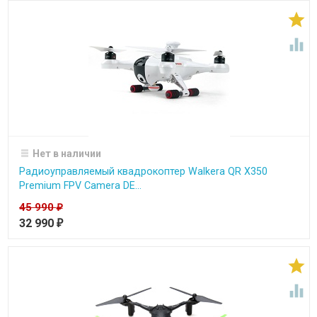


Нет в наличии
Радиоуправляемый квадрокоптер Walkera QR X350
Premium FPV Camera DE...
45 990
₽
32 990
₽

