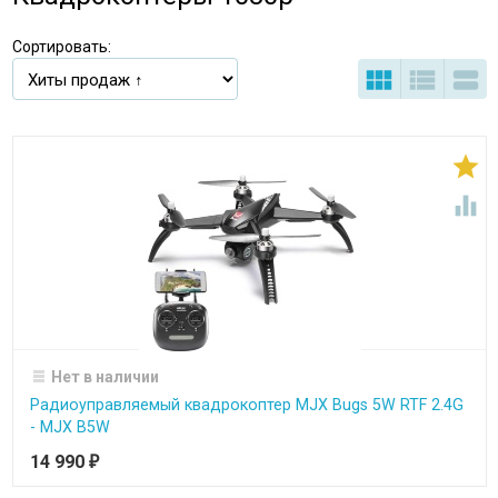
Сортировать:





Нет в наличии
Радиоуправляемый квадрокоптер MJX Bugs 5W RTF 2.4G
- MJX B5W
14 990
₽