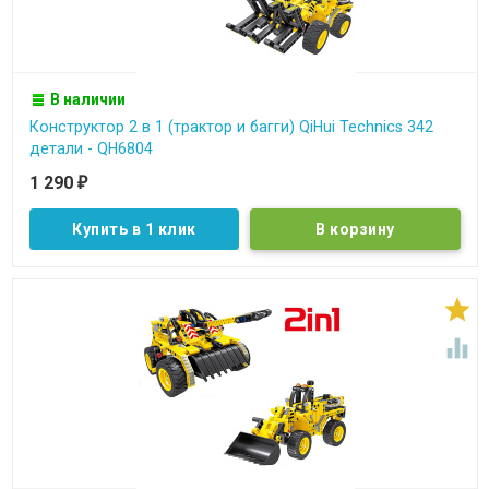
В наличии
Конструктор 2 в 1 (трактор и багги) QiHui Technics 342
детали - QH6804
1 290
₽
Купить в 1 клик

