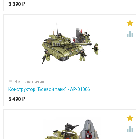
3 390
₽


Нет в наличии
Конструктор "Боевой танк" - АР-01006
5 490
₽

