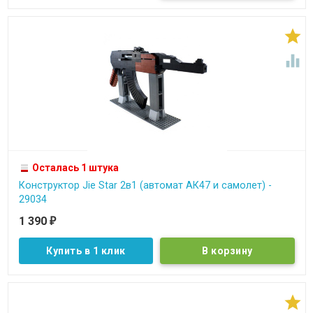


Осталась 1 штука
Конструктор Jie Star 2в1 (автомат АК47 и самолет) -
29034
1 390
₽
Купить в 1 клик
