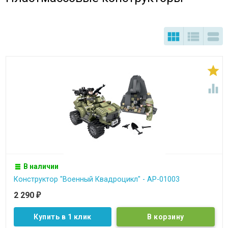





В наличии
Конструктор "Военный Квадроцикл" - АР-01003
2 290
₽
Купить в 1 клик