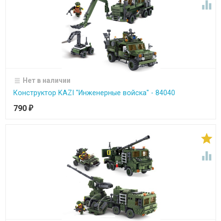

Нет в наличии
Конструктор KAZI "Инженерные войска" - 84040
790
₽

