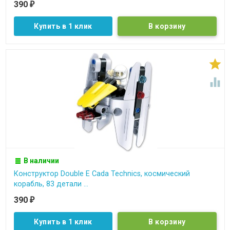
390
₽
Купить в 1 клик


В наличии
Конструктор Double E Cada Technics, космический
корабль, 83 детали ...
390
₽
Купить в 1 клик