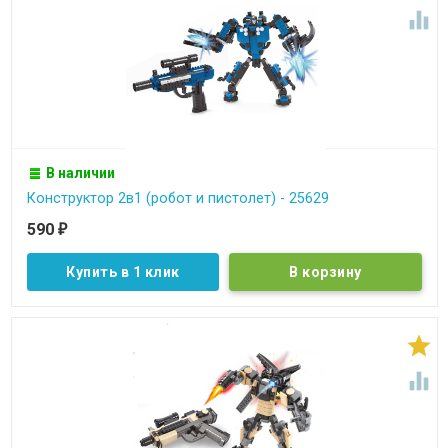

В наличии
Конструктор 2в1 (робот и пистолет) - 25629
590
₽
Купить в 1 клик

