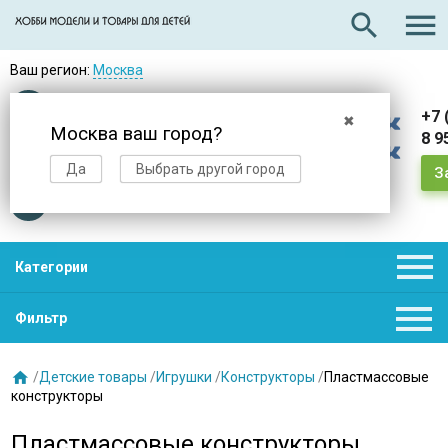

search
Ваш регион:
Москва
Оплата
при получении
+7 
✖
Москва ваш город?
8 9
Доставка
в день заказа
Да
Выбрать другой город
З
Звезды
нас выбирают

Категории

Фильтр

/
Детские товары
/
Игрушки
/
Конструкторы
/
Пластмассовые
конструкторы
Пластмассовые конструкторы