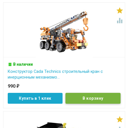


В наличии
Конструктор Cada Technics строительный кран c
инерционным механизмо...
990
₽
Купить в 1 клик
