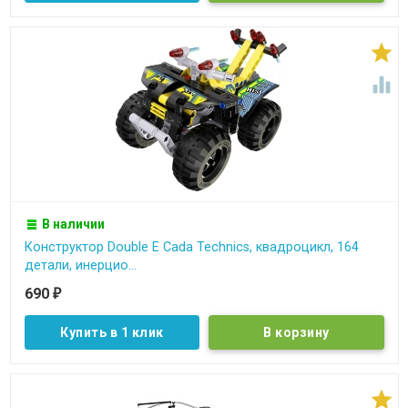


В наличии
Конструктор Double E Cada Technics, квадроцикл, 164
детали, инерцио...
690
₽
Купить в 1 клик
