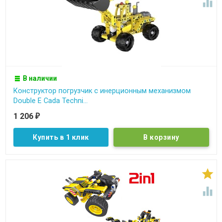

В наличии
Конструктор погрузчик c инерционным механизмом
Double E Cada Techni...
1 206
₽
Купить в 1 клик

