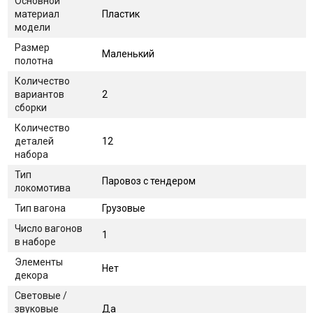
Основной
материал
Пластик
модели
Размер
Маленький
полотна
Количество
вариантов
2
сборки
Количество
деталей
12
набора
Тип
Паровоз с тендером
локомотива
Тип вагона
Грузовые
Число вагонов
1
в наборе
Элементы
Нет
декора
Световые /
звуковые
Да