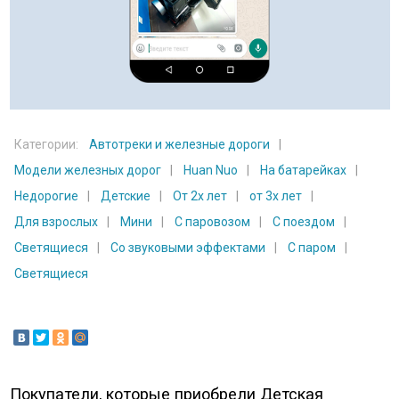
Категории:
Автотреки и железные дороги
Модели железных дорог
Huan Nuo
На батарейках
Недорогие
Детские
От 2х лет
от 3х лет
Для взрослых
Мини
С паровозом
С поездом
Светящиеся
Со звуковыми эффектами
С паром
Светящиеся
Покупатели, которые приобрели Детская