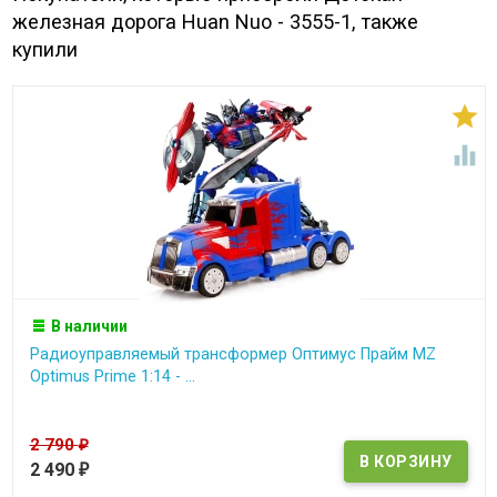
железная дорога Huan Nuo - 3555-1, также
купили


В наличии
Радиоуправляемый трансформер Оптимус Прайм MZ
Optimus Prime 1:14 - ...
2 790
₽
2 490
₽