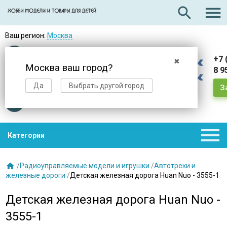

search
Ваш регион:
Москва
Оплата
при получении
+7 
✖
Москва ваш город?
8 9
Доставка
в день заказа
Да
Выбрать другой город
З
Звезды
нас выбирают

Категории

/
Радиоуправляемые модели и игрушки
/
Автотреки и
железные дороги
/
Детская железная дорога Huan Nuo - 3555-1
Детская железная дорога Huan Nuo -
3555-1